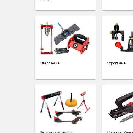
Сверление
Строгание
Верстаки и опоры
Приспособлен