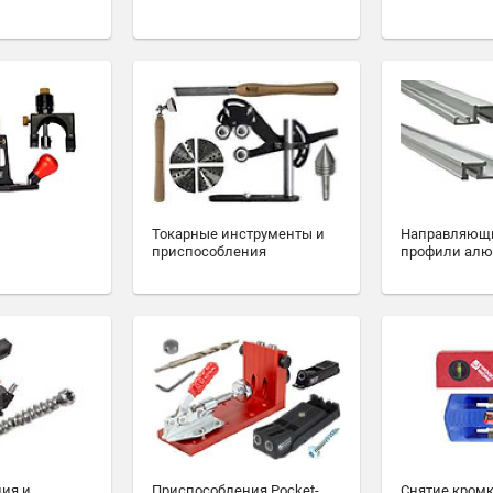
Токарные инструменты и
Направляющ
приспособления
профили ал
ия и
Приспособления Pocket-
Снятие кромк