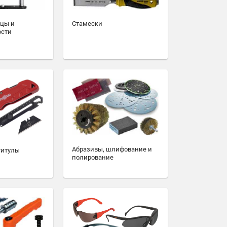
зцы и
Стамески
ости
Абразивы, шлифование и
титулы
полирование