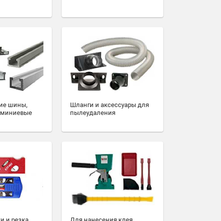
ие шины,
Шланги и аксессуары для
юминиевые
пылеудаления
и и резка
Для нанесения клея