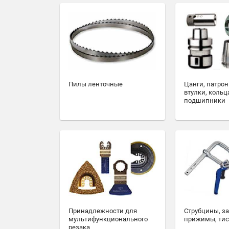
Пилы ленточные
Цанги, патрон
втулки, кольц
подшипники
Принадлежности для
Струбцины, з
мультифункционального
прижимы, ти
резака