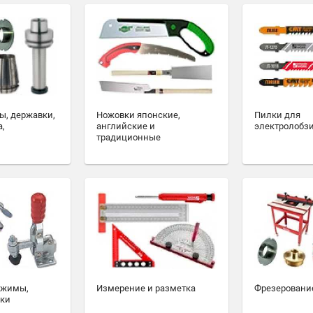
ы, державки,
Ножовки японские,
Пилки для
а,
английские и
электролобз
традиционные
ажимы,
Измерение и разметка
Фрезеровани
ски