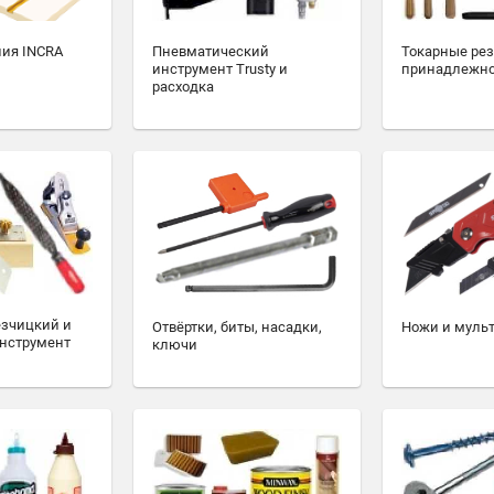
ия INCRA
Пневматический
Токарные ре
инструмент Trusty и
принадлежн
расходка
езчицкий и
Отвёртки, биты, насадки,
Ножи и муль
нструмент
ключи