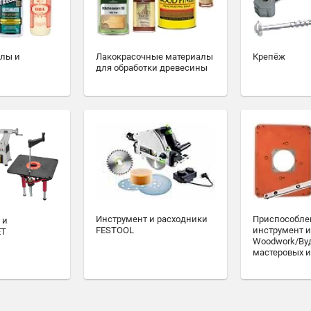
алы и
Лакокрасочные материалы
Крепёж
для обработки древесины
Инструмент и расходники
Приспособле
 и
FESTOOL
инструмент и
ET
Woodwork/Ву
мастеровых и