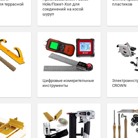
ля террасной
Hole/Покет-Хол для
пластиков
соединений на косой
шуруп
Цифровые измерительные
Электроинст
инструменты
CROWN