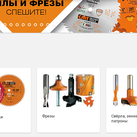
1
2
3
4
5
6
7
8
9
10
Фрезы
Свёрла, зенк
ки
патроны