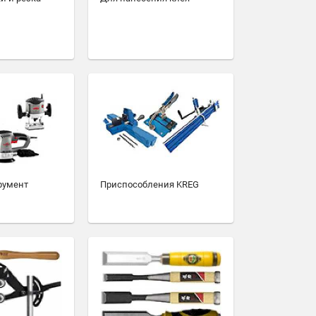
румент
Приспособления KREG