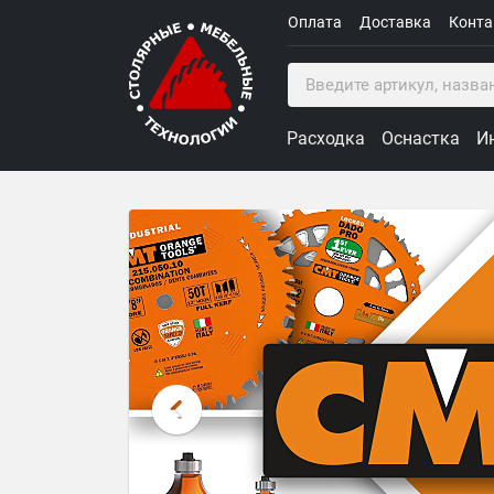
Оплата
Доставка
Конт
Расходка
Оснастка
И
Столярные Мебельные Техн