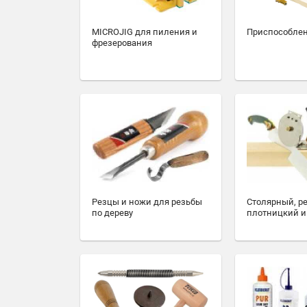
MICROJIG для пиления и
Приспособлен
фрезерования
Резцы и ножи для резьбы
Столярный, р
по дереву
плотницкий и