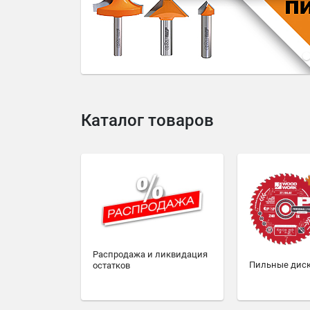
4
5
6
7
8
9
10
Каталог товаров
Распродажа и ликвидация
Пильные дис
остатков