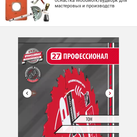
оснастка Woodwork/Вудворк для
мастеровых и производств