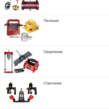
Пиление
Сверление
Строгание