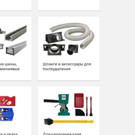
ие шины,
Шланги и аксессуары для
юминиевые
пылеудаления
и и резка
Для нанесения клея