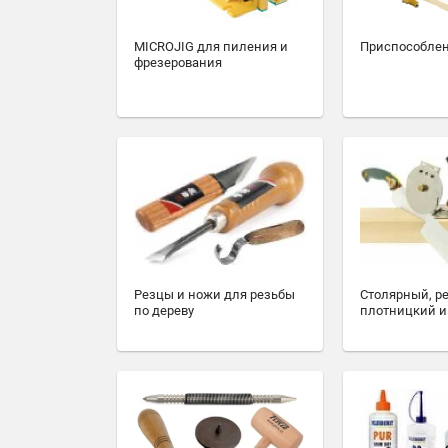
MICROJIG для пиления и
Приспособлен
фрезерования
Резцы и ножи для резьбы
Столярный, р
по дереву
плотницкий и