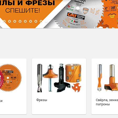
1
2
3
4
5
6
7
8
9
10
Фрезы
Свёрла, зенк
ки
патроны