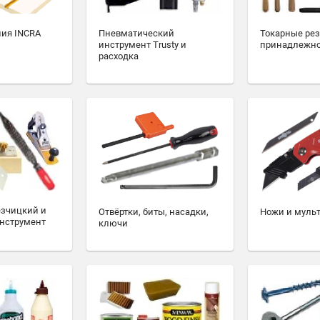
ия INCRA
Пневматический
Токарные ре
инструмент Trusty и
принадлежн
расходка
езчицкий и
Отвёртки, биты, насадки,
Ножи и муль
нструмент
ключи