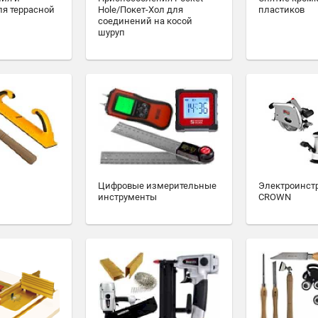
ля террасной
Hole/Покет-Хол для
пластиков
соединений на косой
шуруп
Цифровые измерительные
Электроинст
инструменты
CROWN