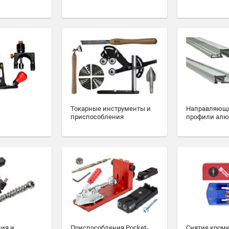
Токарные инструменты и
Направляющ
приспособления
профили ал
ия и
Приспособления Pocket-
Снятие кромк