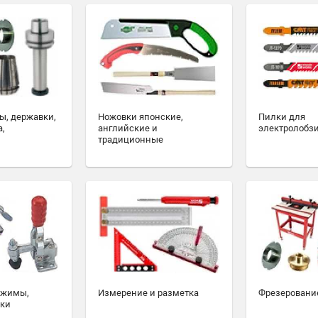
ы, державки,
Ножовки японские,
Пилки для
а,
английские и
электролобз
традиционные
ажимы,
Измерение и разметка
Фрезеровани
ски