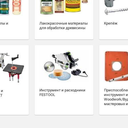
алы и
Лакокрасочные материалы
Крепёж
для обработки древесины
Инструмент и расходники
Приспособле
 и
FESTOOL
инструмент и
ET
Woodwork/Ву
мастеровых и