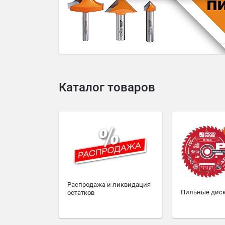
4
5
6
7
8
9
10
Каталог товаров
Распродажа и ликвидация
Пильные дис
остатков