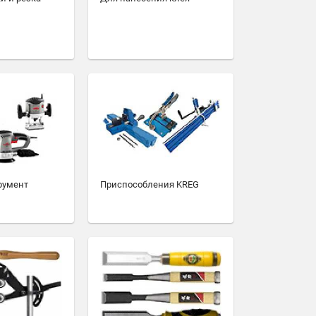
румент
Приспособления KREG