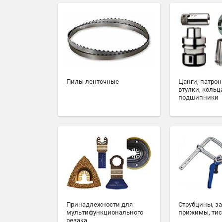
Пилы ленточные
Цанги, патрон
втулки, кольц
подшипники
Принадлежности для
Струбцины, з
мультифункционального
прижимы, ти
резака