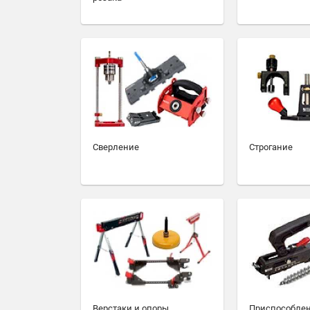
Сверление
Строгание
Верстаки и опоры
Приспособлен