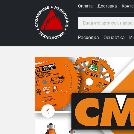
Оплата
Доставка
Конт
Расходка
Оснастка
И
Столярные Мебельные Техн