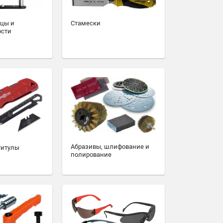
зцы и
Стамески
ости
Абразивы, шлифование и
титулы
полирование