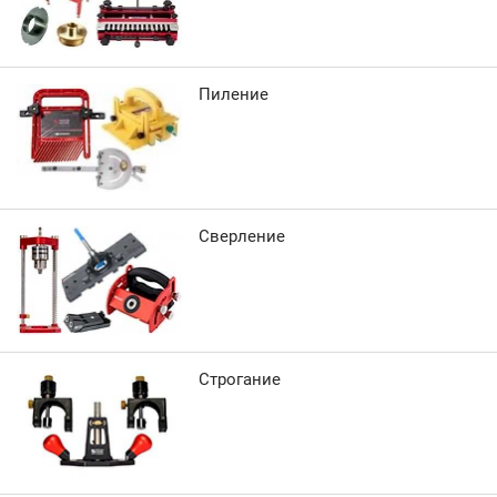
Пиление
Сверление
Строгание