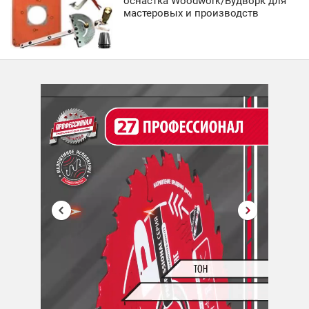
оснастка Woodwork/Вудворк для
мастеровых и производств