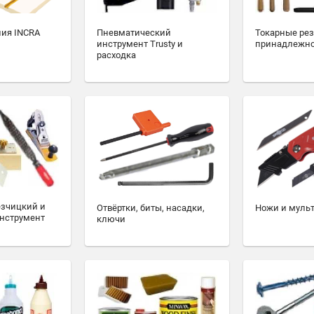
ия INCRA
Пневматический
Токарные ре
инструмент Trusty и
принадлежн
расходка
езчицкий и
Отвёртки, биты, насадки,
Ножи и муль
нструмент
ключи