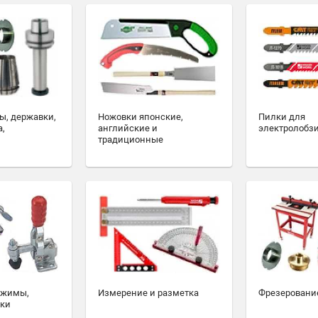
ы, державки,
Ножовки японские,
Пилки для
а,
английские и
электролобз
традиционные
ажимы,
Измерение и разметка
Фрезеровани
ски