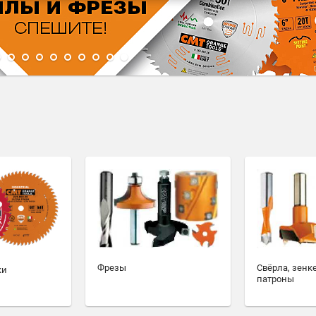
1
2
3
4
5
6
7
8
9
10
Фрезы
Свёрла, зенк
ки
патроны