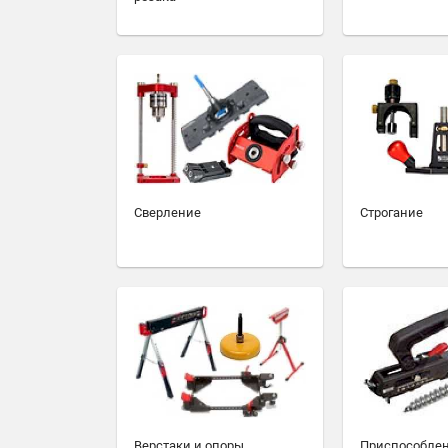
Сверление
Строгание
Верстаки и опоры
Приспособлен