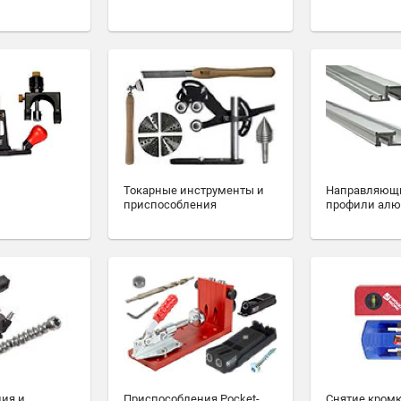
Токарные инструменты и
Направляющ
приспособления
профили ал
ия и
Приспособления Pocket-
Снятие кромк