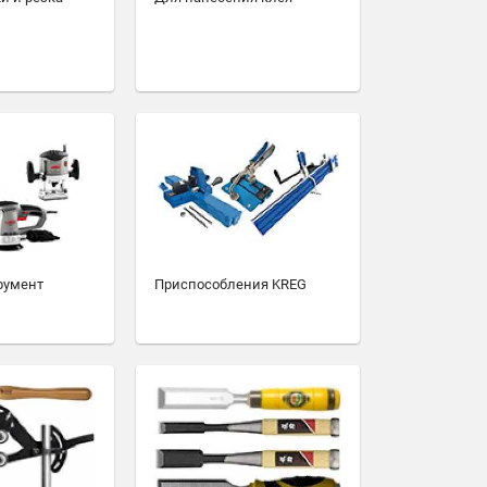
румент
Приспособления KREG