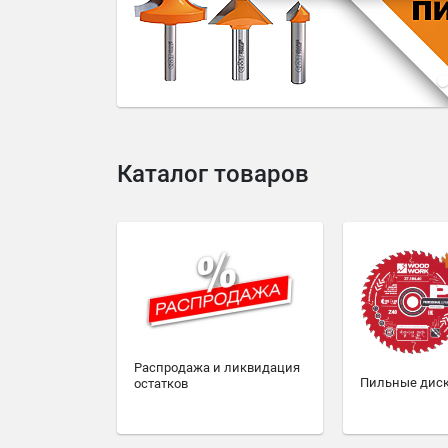
4
5
6
7
8
9
10
Каталог товаров
Распродажа и ликвидация
Пильные дис
остатков