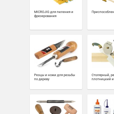
MICROJIG для пиления и
Приспособлен
фрезерования
Резцы и ножи для резьбы
Столярный, р
по дереву
плотницкий и