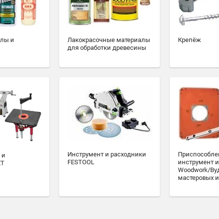
алы и
Лакокрасочные материалы
Крепёж
для обработки древесины
Инструмент и расходники
Приспособле
 и
FESTOOL
инструмент и
ET
Woodwork/Ву
мастеровых и