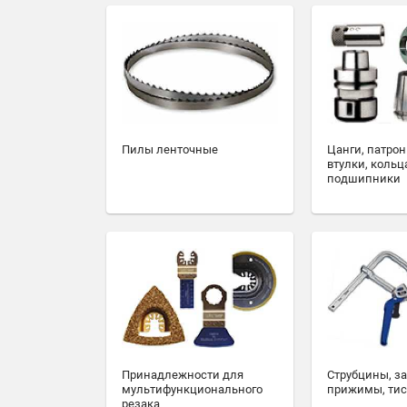
Пилы ленточные
Цанги, патрон
втулки, кольц
подшипники
Принадлежности для
Струбцины, з
мультифункционального
прижимы, ти
резака