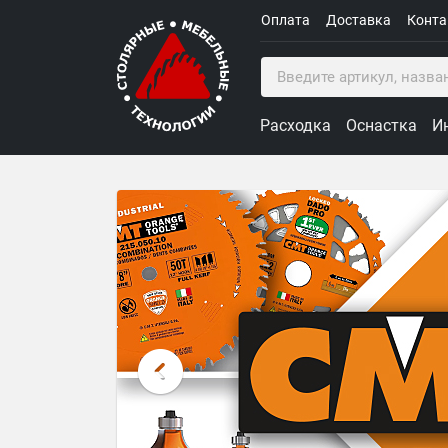
Оплата
Доставка
Конт
Расходка
Оснастка
И
Столярные Мебельные Техн