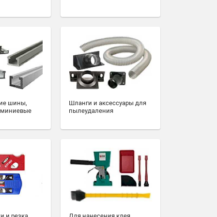
ие шины,
Шланги и аксессуары для
юминиевые
пылеудаления
и и резка
Для нанесения клея