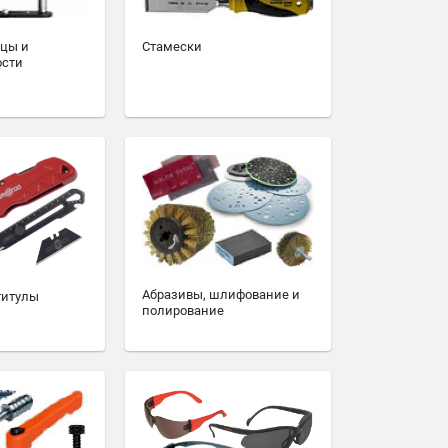
зцы и
Стамески
ости
Абразивы, шлифование и
титулы
полирование