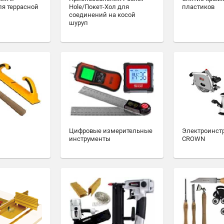
ля террасной
Hole/Покет-Хол для
пластиков
соединений на косой
шуруп
Цифровые измерительные
Электроинст
инструменты
CROWN