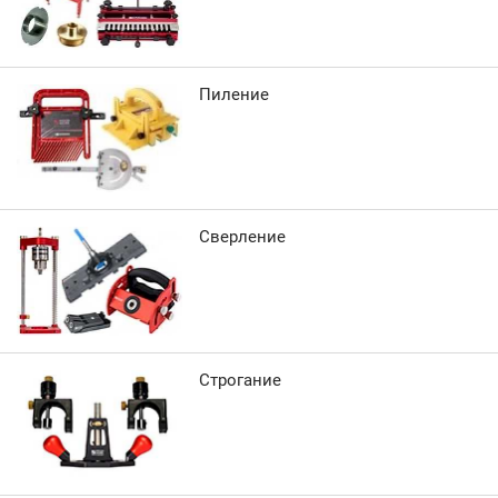
Пиление
Сверление
Строгание