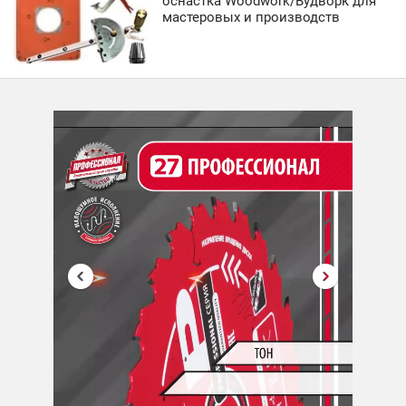
оснастка Woodwork/Вудворк для
мастеровых и производств