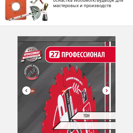
оснастка Woodwork/Вудворк для
мастеровых и производств