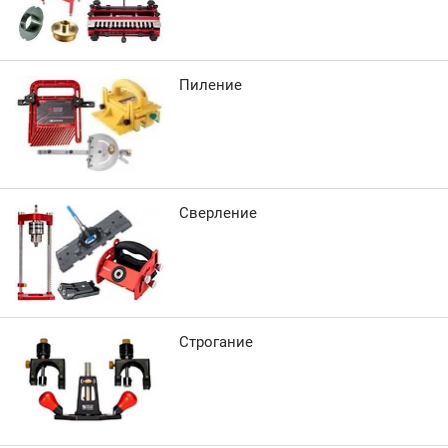
Пиление
Сверление
Строгание