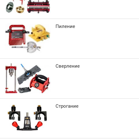
Пиление
Сверление
Строгание