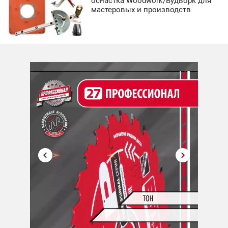
оснастка Woodwork/Вудворк для
мастеровых и производств