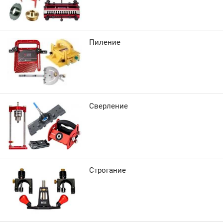
Пиление
Сверление
Строгание