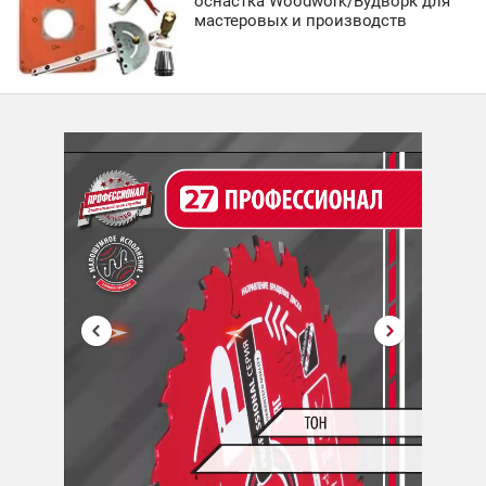
оснастка Woodwork/Вудворк для
мастеровых и производств