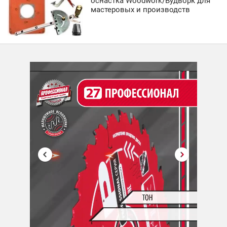
оснастка Woodwork/Вудворк для
мастеровых и производств