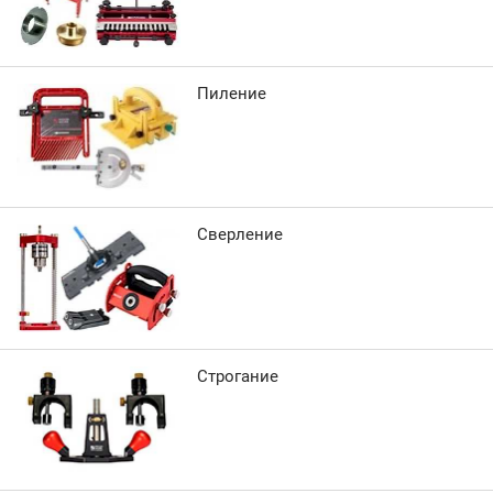
Пиление
Сверление
Строгание