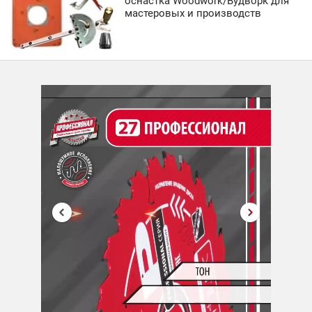
оснастка Woodwork/Вудворк для
мастеровых и производств