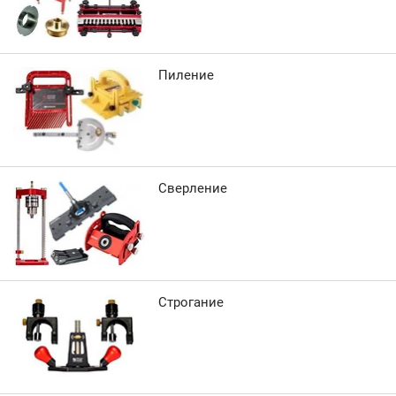
Пиление
Сверление
Строгание