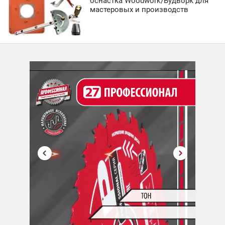
оснастка Woodwork/Вудворк для
мастеровых и производств