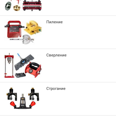
Пиление
Сверление
Строгание