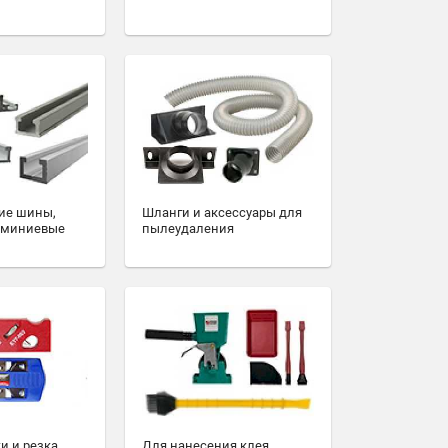
ие шины,
Шланги и аксессуары для
юминиевые
пылеудаления
и и резка
Для нанесения клея