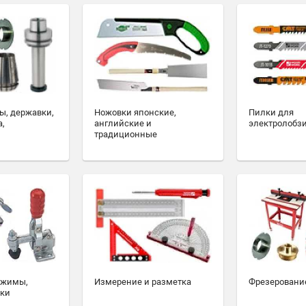
ы, державки,
Ножовки японские,
Пилки для
а,
английские и
электролобз
традиционные
ажимы,
Измерение и разметка
Фрезеровани
ски