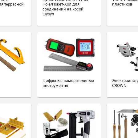
ля террасной
Hole/Покет-Хол для
пластиков
соединений на косой
шуруп
Цифровые измерительные
Электроинст
инструменты
CROWN