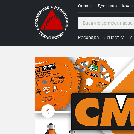
Оплата
Доставка
Конт
Расходка
Оснастка
И
Столярные Мебельные Техн