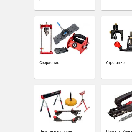
Сверление
Строгание
Верстаки и опоры
Приспособлен