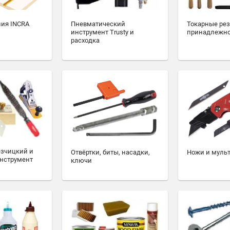
ия INCRA
Пневматический
Токарные ре
инструмент Trusty и
принадлежн
расходка
езчицкий и
Отвёртки, биты, насадки,
Ножи и муль
нструмент
ключи