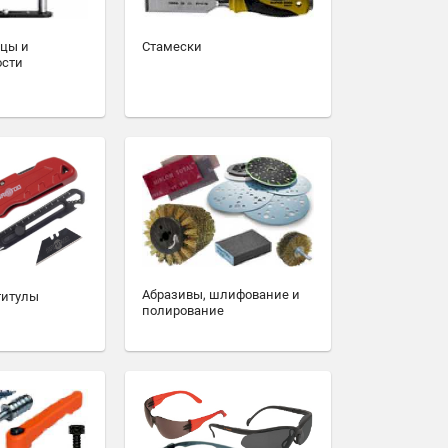
зцы и
Стамески
ости
Абразивы, шлифование и
титулы
полирование