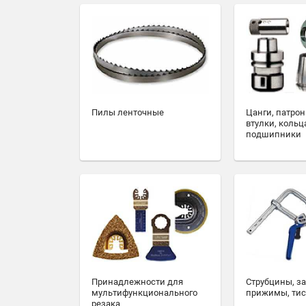
Пилы ленточные
Цанги, патрон
втулки, кольц
подшипники
Принадлежности для
Струбцины, з
мультифункционального
прижимы, ти
резака