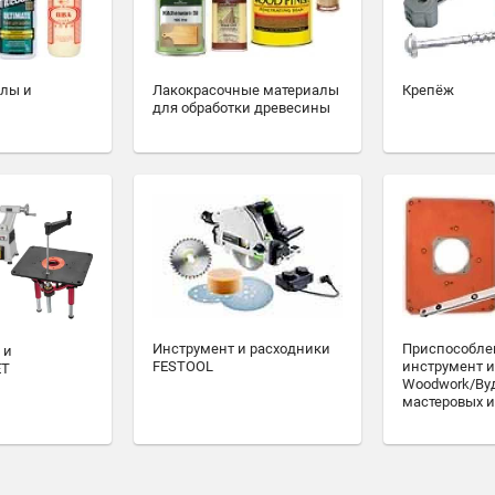
алы и
Лакокрасочные материалы
Крепёж
для обработки древесины
Инструмент и расходники
Приспособле
 и
FESTOOL
инструмент и
ET
Woodwork/Ву
мастеровых и