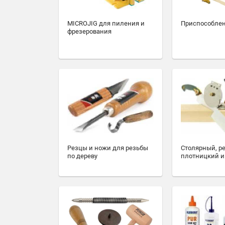
MICROJIG для пиления и
Приспособлен
фрезерования
Резцы и ножи для резьбы
Столярный, р
по дереву
плотницкий и