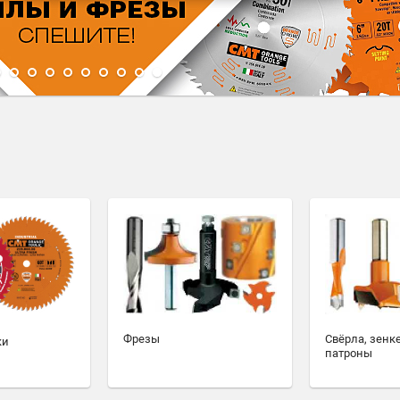
1
2
3
4
5
6
7
8
9
10
Фрезы
Свёрла, зенк
ки
патроны