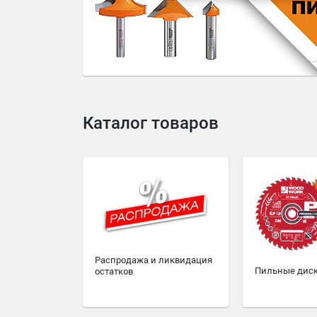
4
5
6
7
8
9
10
Каталог товаров
Распродажа и ликвидация
Пильные дис
остатков