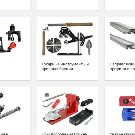
Токарные инструменты и
Направляющ
приспособления
профили ал
ия и
Приспособления Pocket-
Снятие кромк