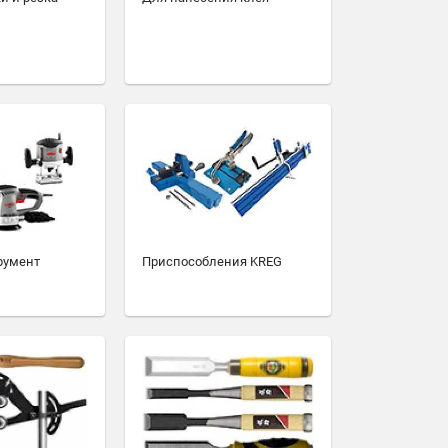
румент
Приспособления KREG