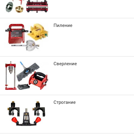
Пиление
Сверление
Строгание