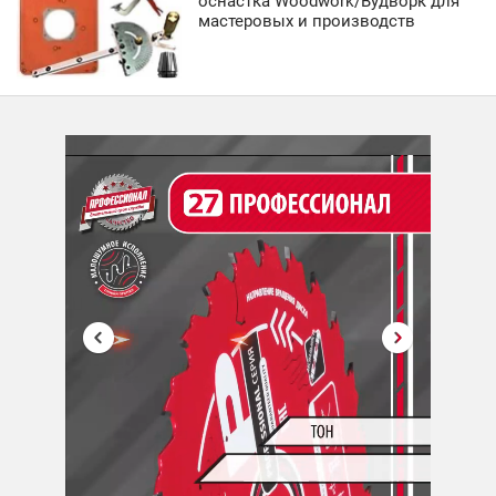
оснастка Woodwork/Вудворк для
мастеровых и производств