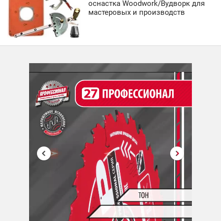
оснастка Woodwork/Вудворк для
мастеровых и производств