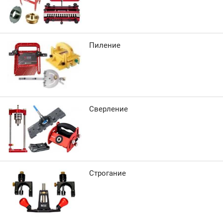
Пиление
Сверление
Строгание