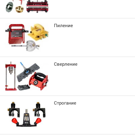
Пиление
Сверление
Строгание