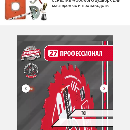
оснастка Woodwork/Вудворк для
мастеровых и производств