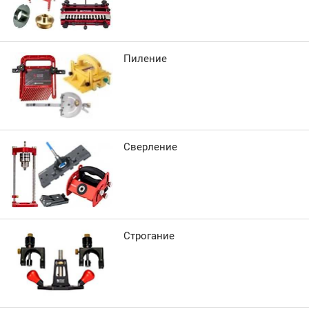
Пиление
Сверление
Строгание