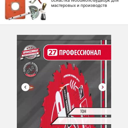
оснастка Woodwork/Вудворк для
мастеровых и производств