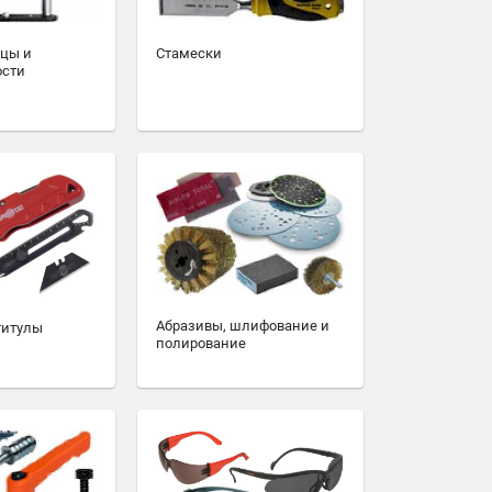
зцы и
Стамески
ости
Абразивы, шлифование и
титулы
полирование