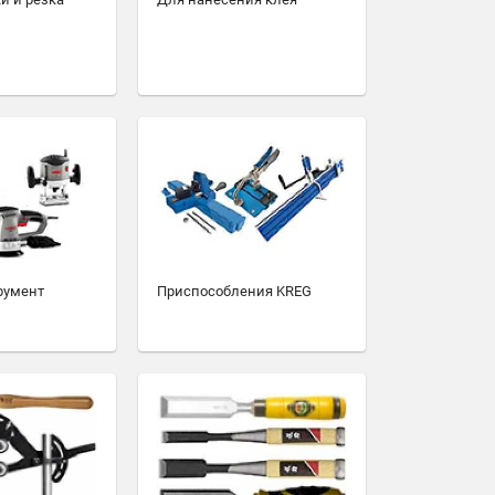
румент
Приспособления KREG