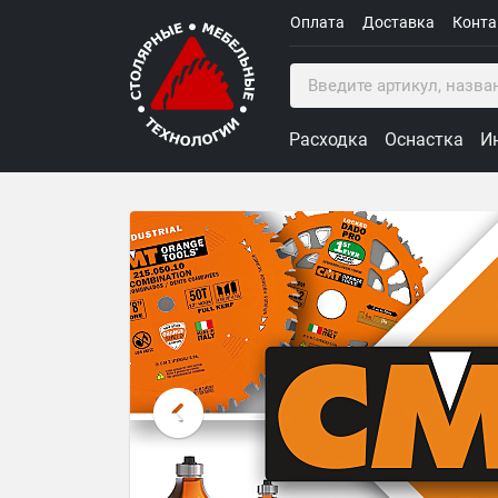
Оплата
Доставка
Конт
Расходка
Оснастка
И
Столярные Мебельные Техн