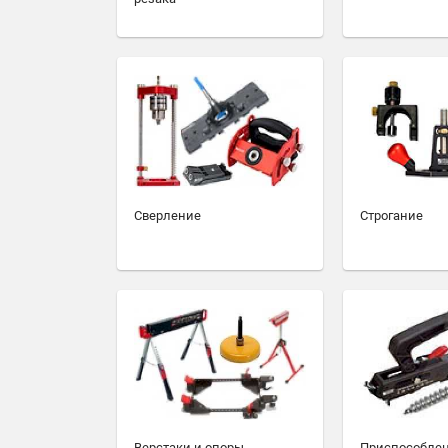
Сверление
Строгание
Верстаки и опоры
Приспособлен