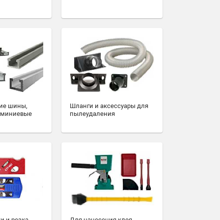
ие шины,
Шланги и аксессуары для
юминиевые
пылеудаления
и и резка
Для нанесения клея