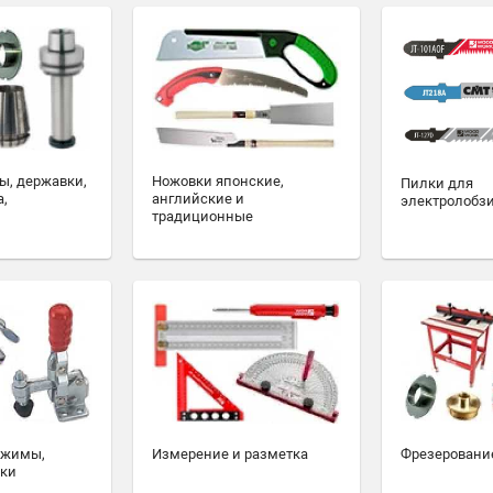
ы, державки,
Ножовки японские,
Пилки для
а,
английские и
электролобз
традиционные
ажимы,
Измерение и разметка
Фрезеровани
ски