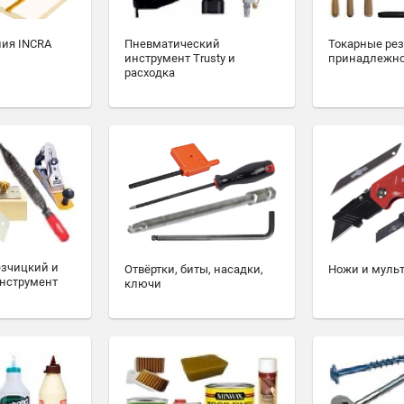
ия INCRA
Пневматический
Токарные ре
инструмент Trusty и
принадлежн
расходка
езчицкий и
Отвёртки, биты, насадки,
Ножи и муль
нструмент
ключи