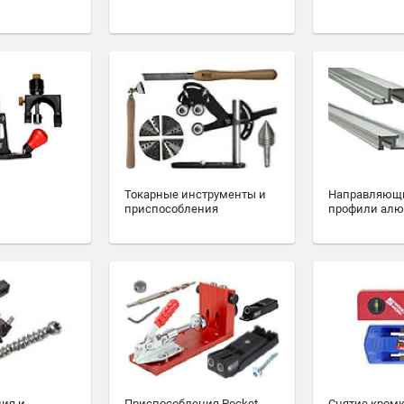
Токарные инструменты и
Направляющ
приспособления
профили ал
ия и
Приспособления Pocket-
Снятие кромк