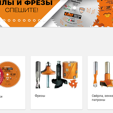
1
2
3
4
5
6
7
8
9
10
Фрезы
Свёрла, зенк
ки
патроны