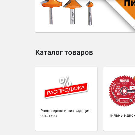
4
5
6
7
8
9
10
Каталог товаров
Распродажа и ликвидация
Пильные дис
остатков