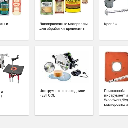
алы и
Лакокрасочные материалы
Крепёж
для обработки древесины
Инструмент и расходники
Приспособле
 и
FESTOOL
инструмент и
ET
Woodwork/Ву
мастеровых и