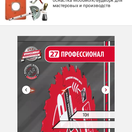
оснастка Woodwork/Вудворк для
мастеровых и производств