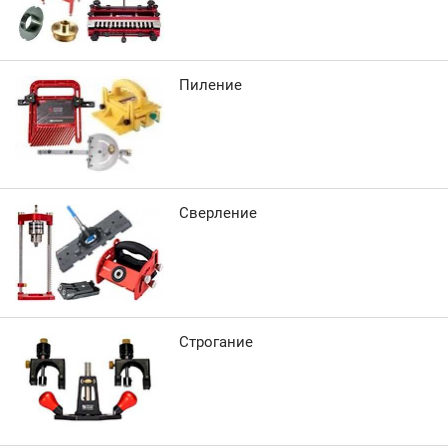
Пиление
Сверление
Строгание