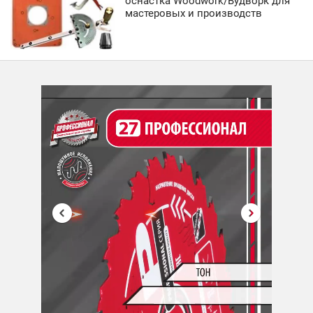
оснастка Woodwork/Вудворк для
мастеровых и производств