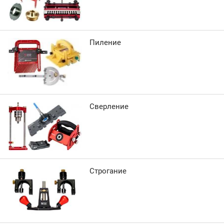
Пиление
Сверление
Строгание