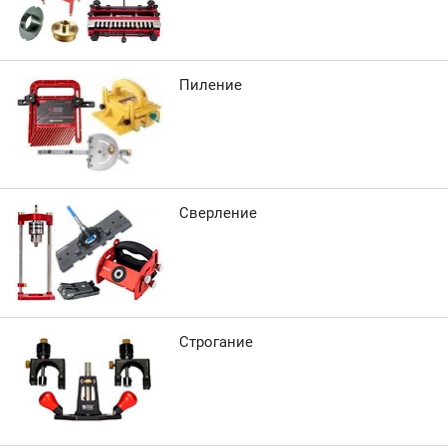
Пиление
Сверление
Строгание