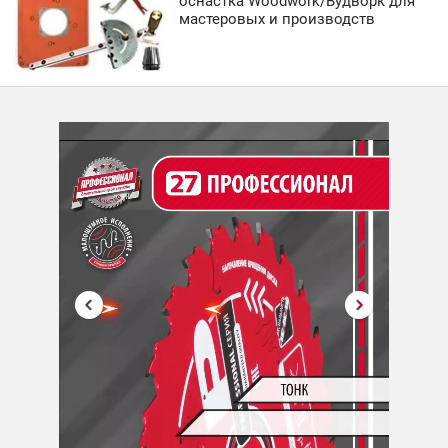
оснастка Woodwork/Вудворк для
мастеровых и производств