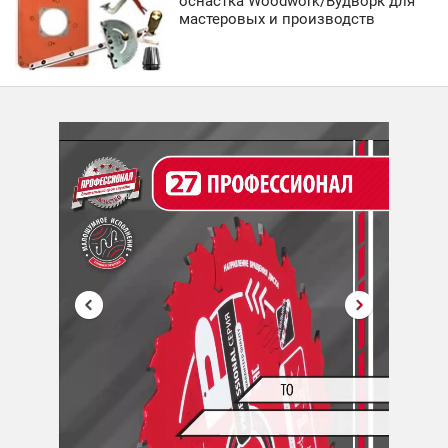
оснастка Woodwork/Вудворк для
мастеровых и производств