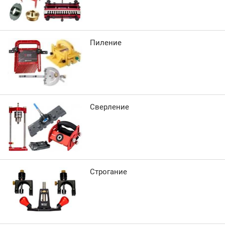
Пиление
Сверление
Строгание