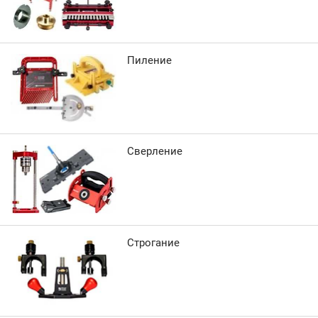
Пиление
Сверление
Строгание