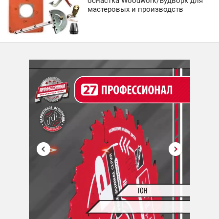
оснастка Woodwork/Вудворк для
мастеровых и производств