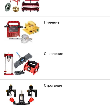
Пиление
Сверление
Строгание