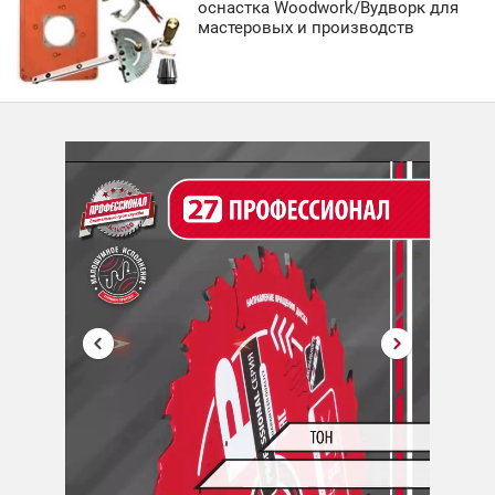
оснастка Woodwork/Вудворк для
мастеровых и производств