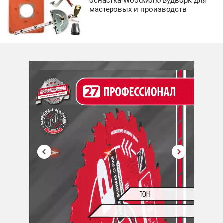
оснастка Woodwork/Вудворк для
мастеровых и производств