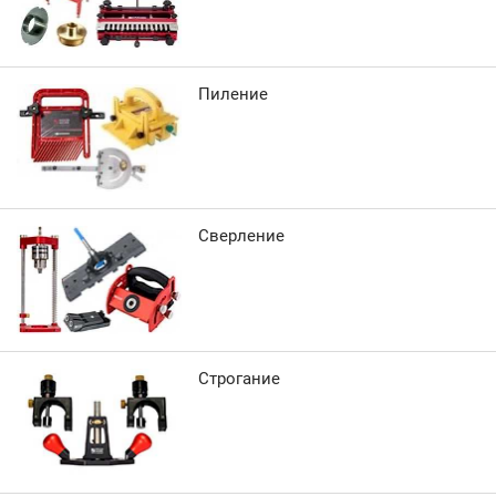
Пиление
Сверление
Строгание