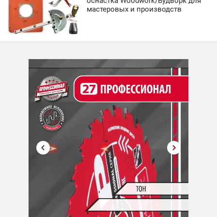
оснастка Woodwork/Вудворк для
мастеровых и производств