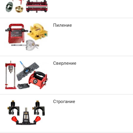
Пиление
Сверление
Строгание