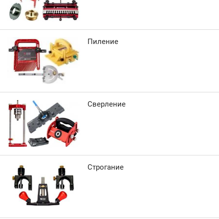
Пиление
Сверление
Строгание