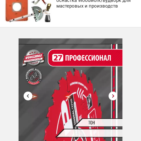
оснастка Woodwork/Вудворк для
мастеровых и производств