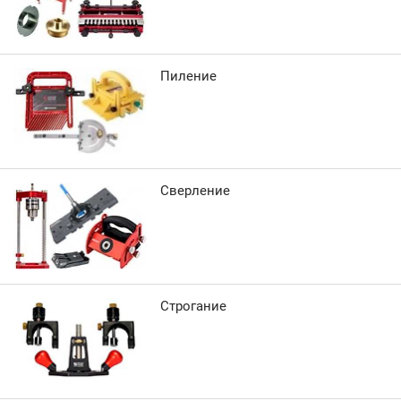
Пиление
Сверление
Строгание