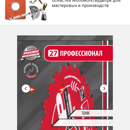
оснастка Woodwork/Вудворк для
мастеровых и производств