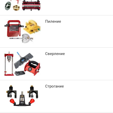
Пиление
Сверление
Строгание