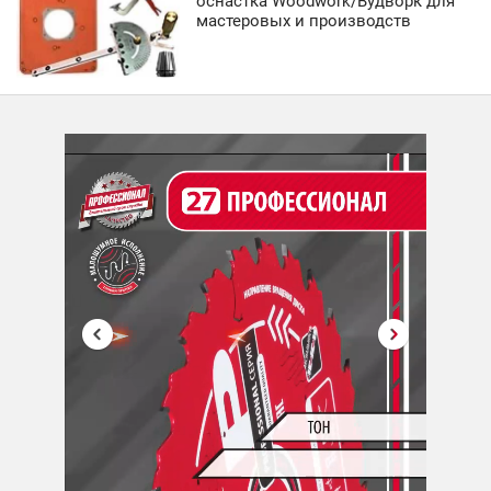
оснастка Woodwork/Вудворк для
мастеровых и производств