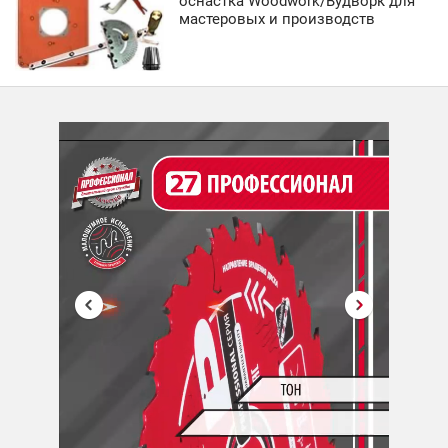
оснастка Woodwork/Вудворк для
мастеровых и производств