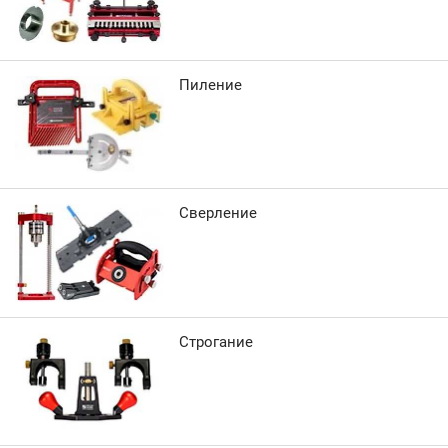
Пиление
Сверление
Строгание