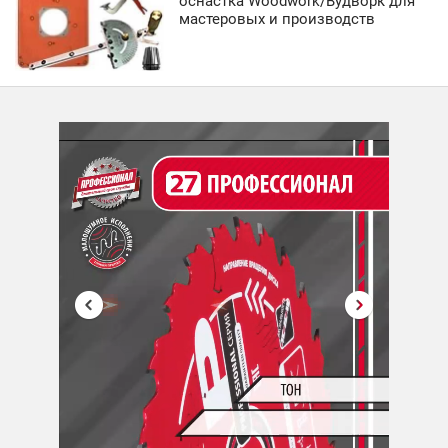
оснастка Woodwork/Вудворк для
мастеровых и производств