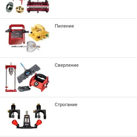
Пиление
Сверление
Строгание