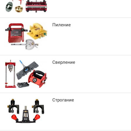
Пиление
Сверление
Строгание