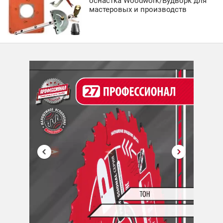
оснастка Woodwork/Вудворк для
мастеровых и производств