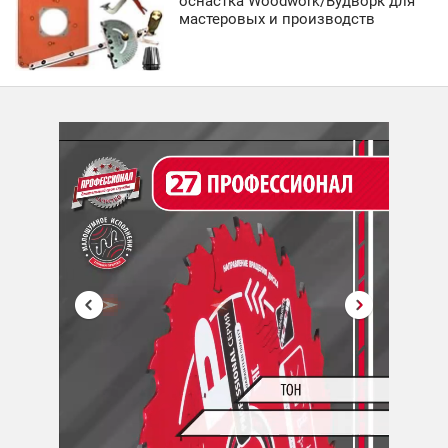
оснастка Woodwork/Вудворк для
мастеровых и производств