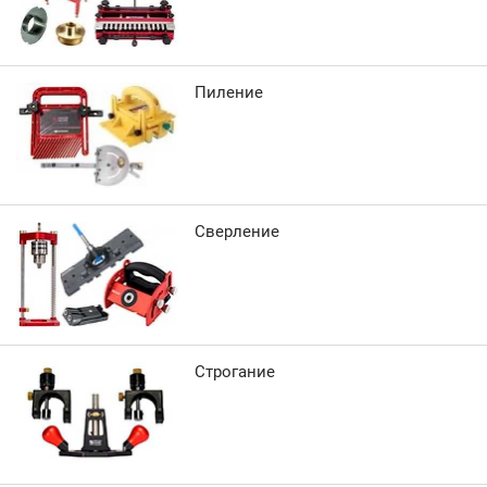
Пиление
Сверление
Строгание