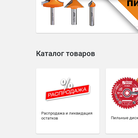
4
5
6
7
8
9
10
Каталог товаров
Распродажа и ликвидация
Пильные дис
остатков