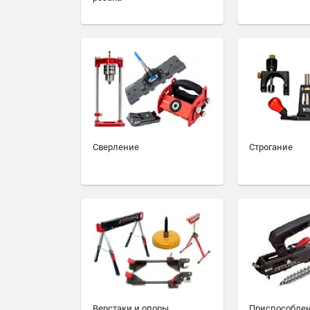
Сверление
Строгание
Верстаки и опоры
Приспособлен