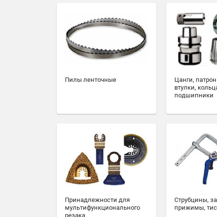
Пилы ленточные
Цанги, патрон
втулки, кольц
подшипники
Принадлежности для
Струбцины, з
мультифункционального
прижимы, ти
резака