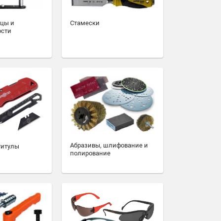
зцы и
Стамески
ости
Абразивы, шлифование и
титулы
полирование