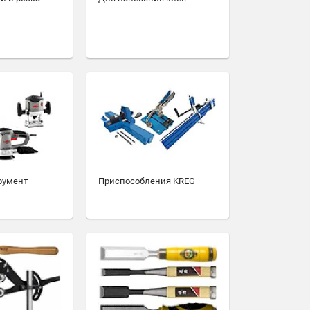
румент
Приспособления KREG