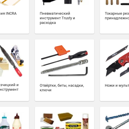
ия INCRA
Пневматический
Токарные ре
инструмент Trusty и
принадлежн
расходка
езчицкий и
Отвёртки, биты, насадки,
Ножи и муль
нструмент
ключи