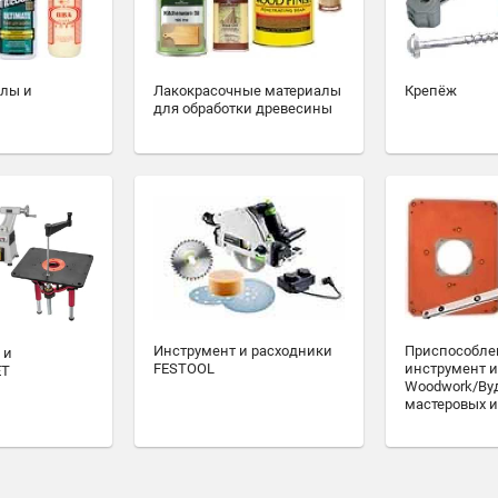
алы и
Лакокрасочные материалы
Крепёж
для обработки древесины
Инструмент и расходники
Приспособле
 и
FESTOOL
инструмент и
ET
Woodwork/Ву
мастеровых и