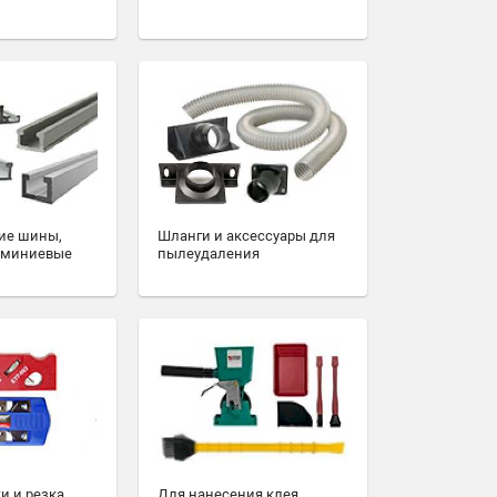
ие шины,
Шланги и аксессуары для
юминиевые
пылеудаления
и и резка
Для нанесения клея