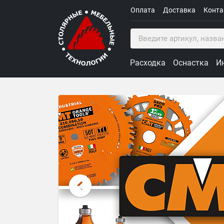
Оплата
Доставка
Конт
Расходка
Оснастка
И
Столярные Мебельные Техн