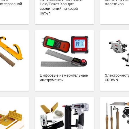
ля террасной
Hole/Покет-Хол для
пластиков
соединений на косой
шуруп
Цифровые измерительные
Электроинст
инструменты
CROWN