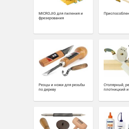
MICROJIG для пиления и
Приспособлен
фрезерования
Резцы и ножи для резьбы
Столярный, р
по дереву
плотницкий и