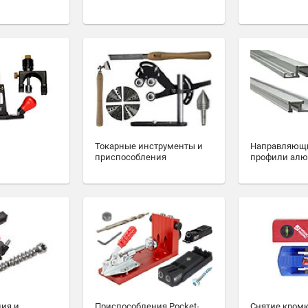
Токарные инструменты и
Направляющ
приспособления
профили ал
ия и
Приспособления Pocket-
Снятие кромк