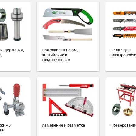
ы, державки,
Ножовки японские,
Пилки для
а,
английские и
электролобз
традиционные
ажимы,
Измерение и разметка
Фрезеровани
ски