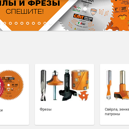
1
2
3
4
5
6
7
8
9
10
Фрезы
Свёрла, зенк
ки
патроны