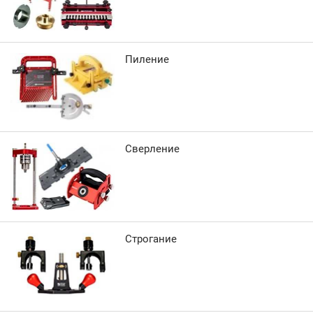
Пиление
Сверление
Строгание