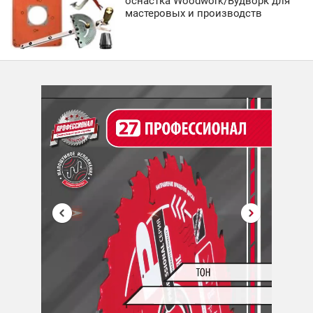
оснастка Woodwork/Вудворк для
мастеровых и производств