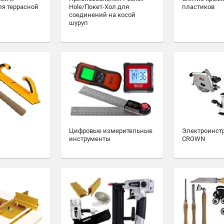
ля террасной
Hole/Покет-Хол для
пластиков
соединений на косой
шуруп
Цифровые измерительные
Электроинст
инструменты
CROWN