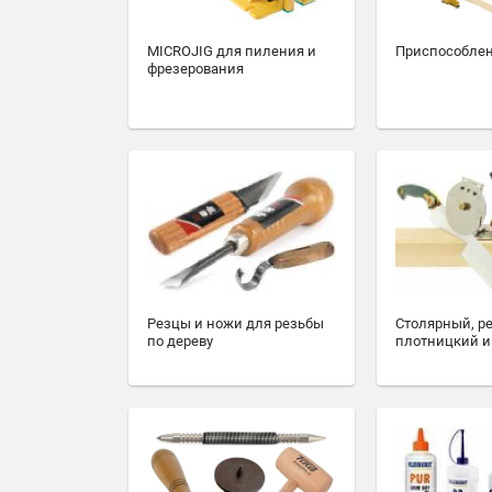
MICROJIG для пиления и
Приспособлен
фрезерования
Резцы и ножи для резьбы
Столярный, р
по дереву
плотницкий и