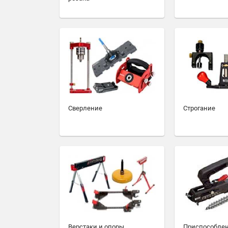
Сверление
Строгание
Верстаки и опоры
Приспособлен