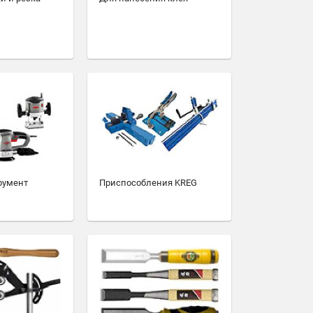
румент
Приспособления KREG