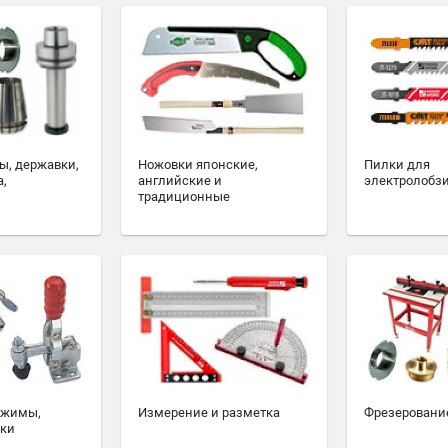
ы, державки,
Ножовки японские,
Пилки для
а,
английские и
электролобз
традиционные
ажимы,
Измерение и разметка
Фрезеровани
ски