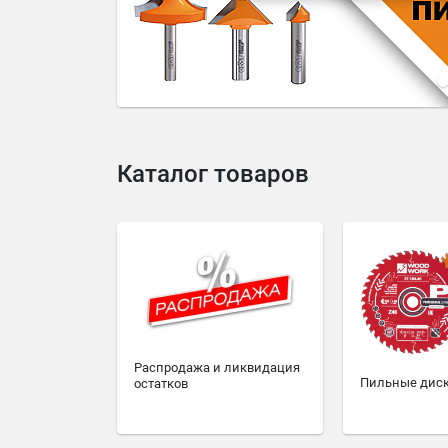
4
5
6
7
8
9
10
Каталог товаров
Распродажа и ликвидация
Пильные дис
остатков