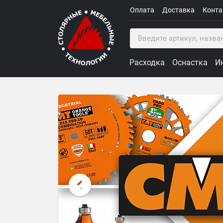
Оплата
Доставка
Конт
Расходка
Оснастка
И
Столярные Мебельные Техн