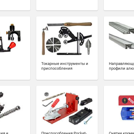
Токарные инструменты и
Направляющ
приспособления
профили ал
ия и
Приспособления Pocket-
Снятие кромк