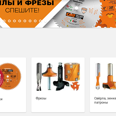
1
2
3
4
5
6
7
8
9
10
Фрезы
Свёрла, зенк
ки
патроны