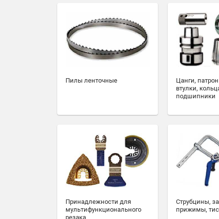
Пилы ленточные
Цанги, патрон
втулки, кольц
подшипники
Принадлежности для
Струбцины, з
мультифункционального
прижимы, ти
резака