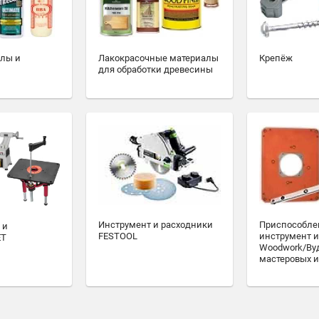
алы и
Лакокрасочные материалы
Крепёж
для обработки древесины
Инструмент и расходники
Приспособле
 и
FESTOOL
инструмент и
ET
Woodwork/Ву
мастеровых и