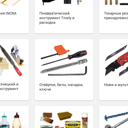
ия INCRA
Пневматический
Токарные ре
инструмент Trusty и
принадлежн
расходка
езчицкий и
Отвёртки, биты, насадки,
Ножи и муль
нструмент
ключи