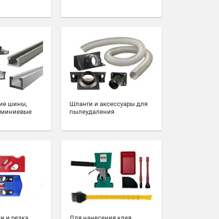
ие шины,
Шланги и аксессуары для
юминиевые
пылеудаления
и и резка
Для нанесения клея