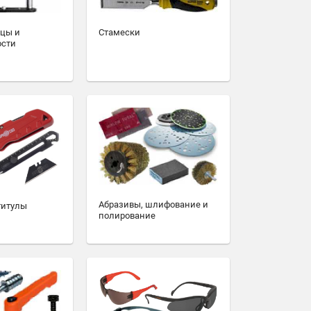
зцы и
Стамески
ости
Абразивы, шлифование и
титулы
полирование