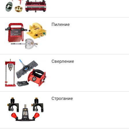
Пиление
Сверление
Строгание