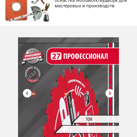
оснастка Woodwork/Вудворк для
мастеровых и производств