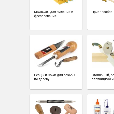
MICROJIG для пиления и
Приспособлен
фрезерования
Резцы и ножи для резьбы
Столярный, р
по дереву
плотницкий и