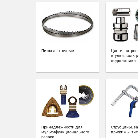
Пилы ленточные
Цанги, патрон
втулки, кольц
подшипники
Принадлежности для
Струбцины, з
мультифункционального
прижимы, ти
резака