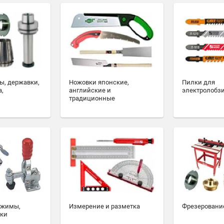
ы, державки,
Ножовки японские,
Пилки для
а,
английские и
электролобз
традиционные
ажимы,
Измерение и разметка
Фрезеровани
ски