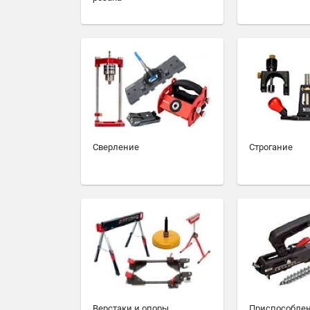
Сверление
Строгание
Верстаки и опоры
Приспособлен