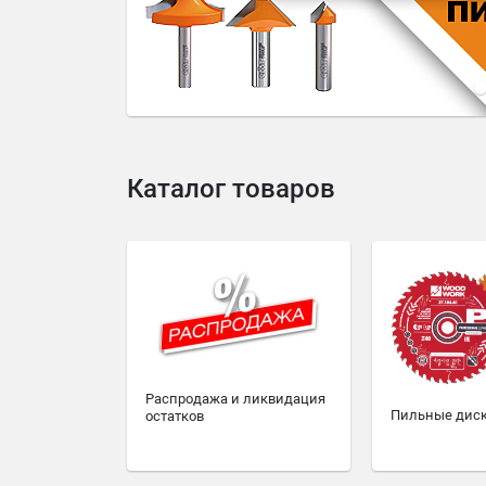
4
5
6
7
8
9
10
Каталог товаров
Распродажа и ликвидация
Пильные дис
остатков