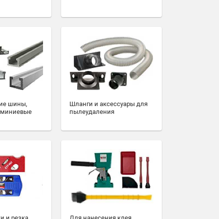
ие шины,
Шланги и аксессуары для
юминиевые
пылеудаления
и и резка
Для нанесения клея