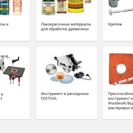
алы и
Лакокрасочные материалы
Крепёж
для обработки древесины
Инструмент и расходники
Приспособле
 и
FESTOOL
инструмент и
ET
Woodwork/Ву
мастеровых и