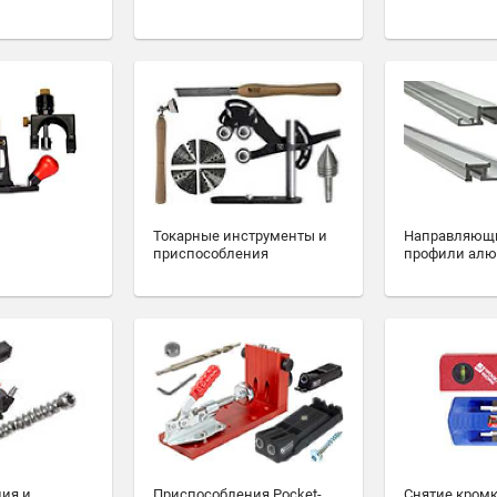
Токарные инструменты и
Направляющ
приспособления
профили ал
ия и
Приспособления Pocket-
Снятие кромк