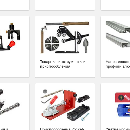
Токарные инструменты и
Направляющ
приспособления
профили ал
ия и
Приспособления Pocket-
Снятие кромк