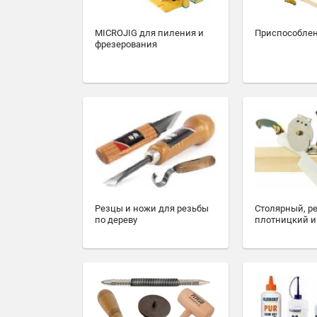
MICROJIG для пиления и
Приспособлен
фрезерования
Резцы и ножи для резьбы
Столярный, р
по дереву
плотницкий и