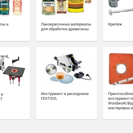
алы и
Лакокрасочные материалы
Крепёж
для обработки древесины
Инструмент и расходники
Приспособле
 и
FESTOOL
инструмент и
ET
Woodwork/Ву
мастеровых и