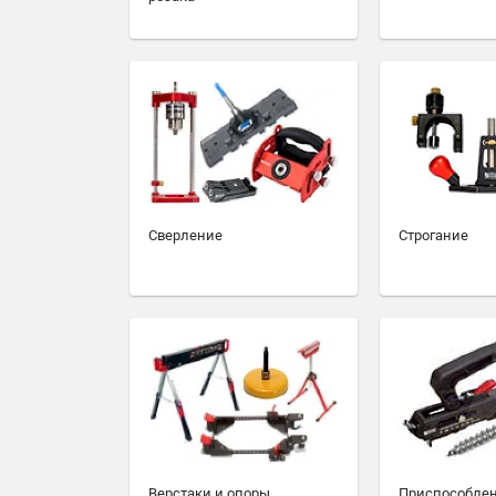
Сверление
Строгание
Верстаки и опоры
Приспособлен