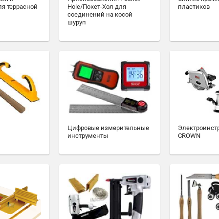
ля террасной
Hole/Покет-Хол для
пластиков
соединений на косой
шуруп
Цифровые измерительные
Электроинст
инструменты
CROWN