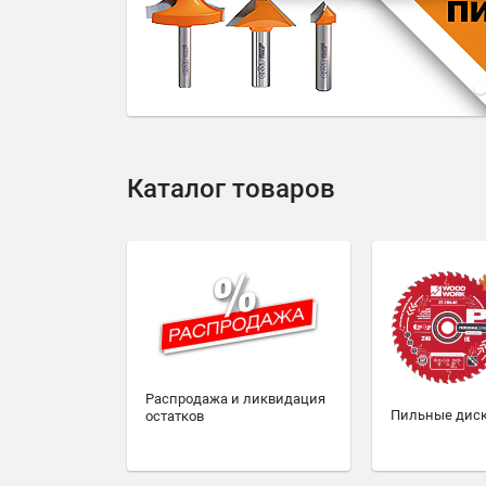
4
5
6
7
8
9
10
Каталог товаров
Распродажа и ликвидация
Пильные дис
остатков