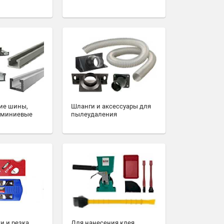
ие шины,
Шланги и аксессуары для
юминиевые
пылеудаления
и и резка
Для нанесения клея