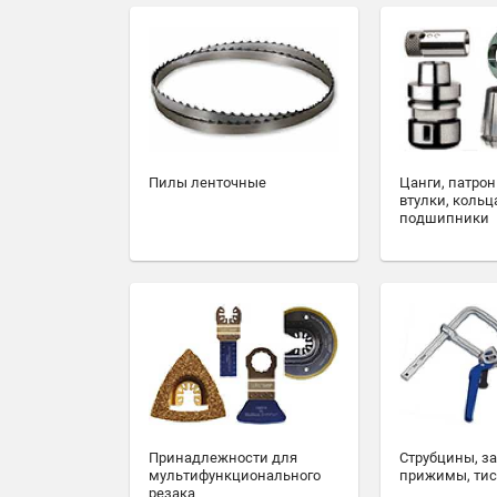
Пилы ленточные
Цанги, патрон
втулки, кольц
подшипники
Принадлежности для
Струбцины, з
мультифункционального
прижимы, ти
резака