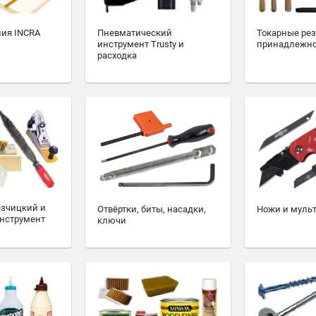
ия INCRA
Пневматический
Токарные ре
инструмент Trusty и
принадлежн
расходка
езчицкий и
Отвёртки, биты, насадки,
Ножи и муль
нструмент
ключи