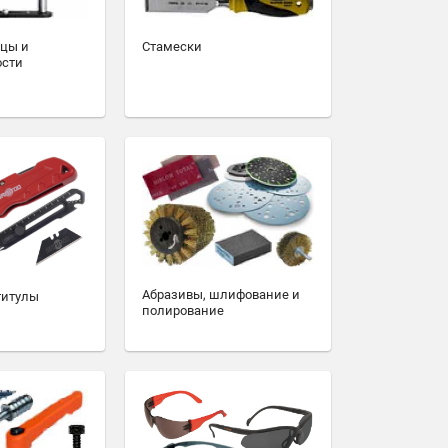
зцы и
Стамески
ости
Абразивы, шлифование и
титулы
полирование