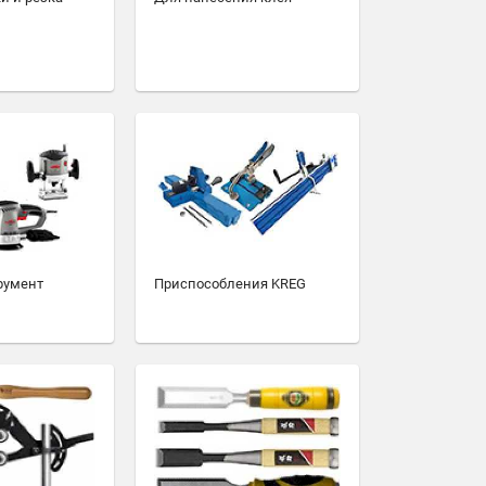
румент
Приспособления KREG