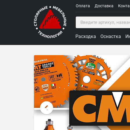
Оплата
Доставка
Конт
Расходка
Оснастка
И
Столярные Мебельные Техн