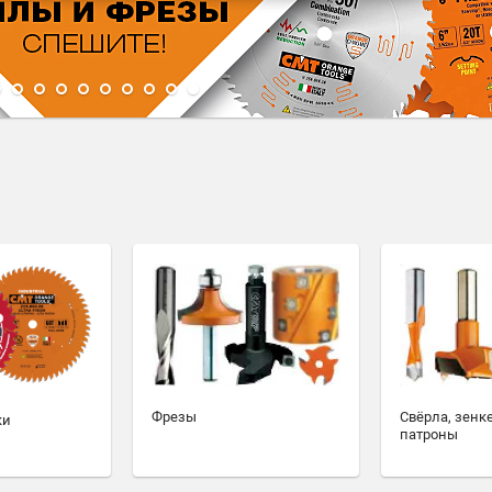
1
2
3
4
5
6
7
8
9
10
Фрезы
Свёрла, зенк
ки
патроны