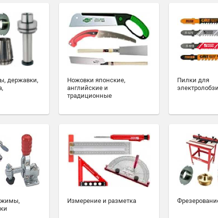
ы, державки,
Ножовки японские,
Пилки для
а,
английские и
электролобз
традиционные
ажимы,
Измерение и разметка
Фрезеровани
ски