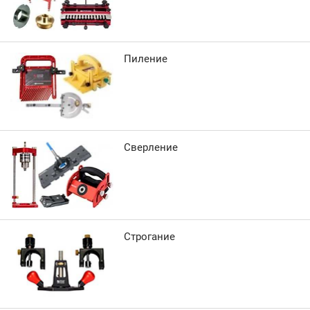
Пиление
Сверление
Строгание