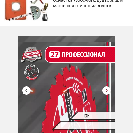
оснастка Woodwork/Вудворк для
мастеровых и производств