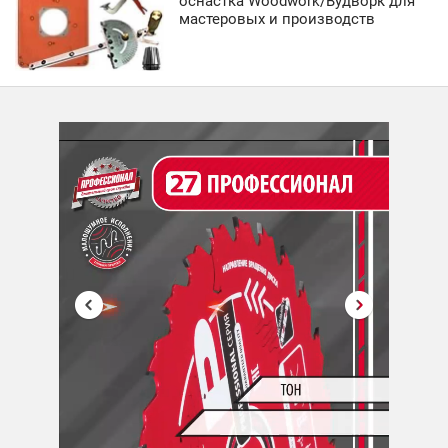
оснастка Woodwork/Вудворк для
мастеровых и производств