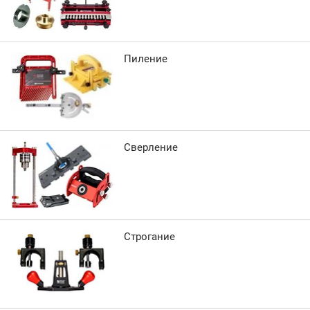
Пиление
Сверление
Строгание