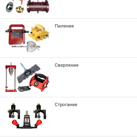
Пиление
Сверление
Строгание