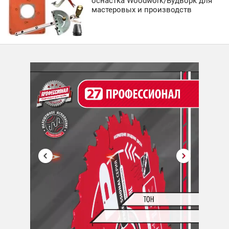
оснастка Woodwork/Вудворк для
мастеровых и производств