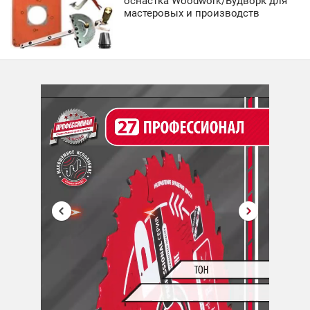
оснастка Woodwork/Вудворк для
мастеровых и производств