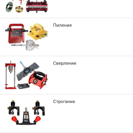
Пиление
Сверление
Строгание