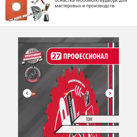
оснастка Woodwork/Вудворк для
мастеровых и производств