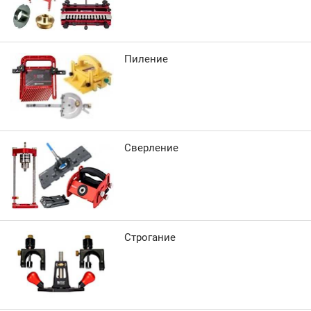
Пиление
Сверление
Строгание