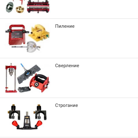
Пиление
Сверление
Строгание