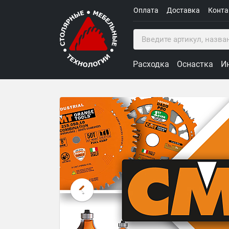
Оплата
Доставка
Конт
Расходка
Оснастка
И
Столярные Мебельные Техн