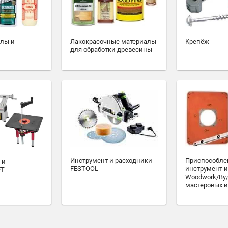
алы и
Лакокрасочные материалы
Крепёж
для обработки древесины
Инструмент и расходники
Приспособле
 и
FESTOOL
инструмент и
ET
Woodwork/Ву
мастеровых и