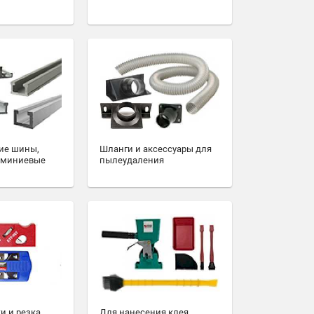
ие шины,
Шланги и аксессуары для
юминиевые
пылеудаления
и и резка
Для нанесения клея