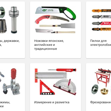
ы, державки,
Ножовки японские,
Пилки для
а,
английские и
электролобз
традиционные
ажимы,
Измерение и разметка
Фрезеровани
ски