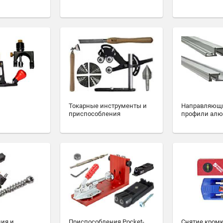
Токарные инструменты и
Направляющ
приспособления
профили ал
ия и
Приспособления Pocket-
Снятие кромк