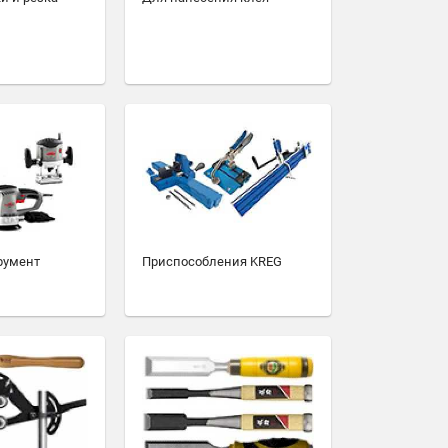
румент
Приспособления KREG