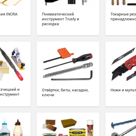
ия INCRA
Пневматический
Токарные ре
инструмент Trusty и
принадлежн
расходка
езчицкий и
Отвёртки, биты, насадки,
Ножи и муль
нструмент
ключи