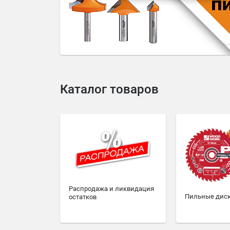
4
5
6
7
8
9
10
Каталог товаров
Распродажа и ликвидация
Пильные дис
остатков