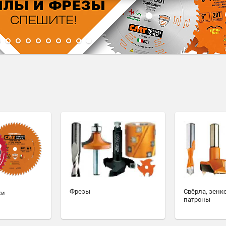
1
2
3
4
5
6
7
8
9
10
Фрезы
Свёрла, зенк
ки
патроны