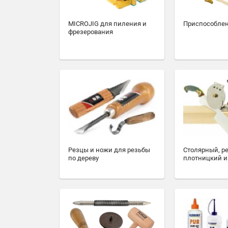
MICROJIG для пиления и
Приспособлен
фрезерования
Резцы и ножи для резьбы
Столярный, р
по дереву
плотницкий и