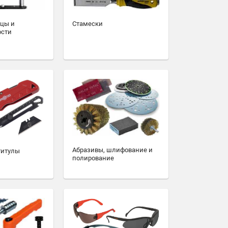
зцы и
Стамески
ости
Абразивы, шлифование и
титулы
полирование