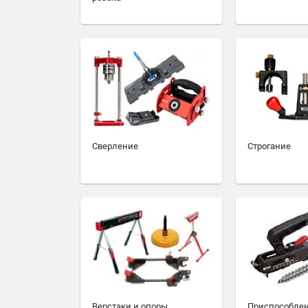
Сверление
Строгание
Верстаки и опоры
Приспособлен