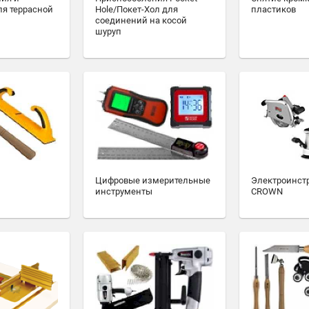
ля террасной
Hole/Покет-Хол для
пластиков
соединений на косой
шуруп
Цифровые измерительные
Электроинст
инструменты
CROWN