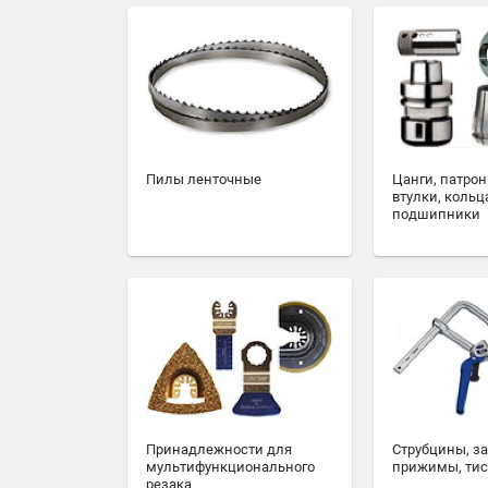
Пилы ленточные
Цанги, патрон
втулки, кольц
подшипники
Принадлежности для
Струбцины, з
мультифункционального
прижимы, ти
резака