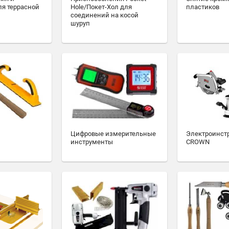
ля террасной
Hole/Покет-Хол для
пластиков
соединений на косой
шуруп
Цифровые измерительные
Электроинст
инструменты
CROWN