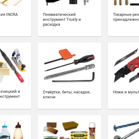
ия INCRA
Пневматический
Токарные ре
инструмент Trusty и
принадлежн
расходка
езчицкий и
Отвёртки, биты, насадки,
Ножи и муль
нструмент
ключи