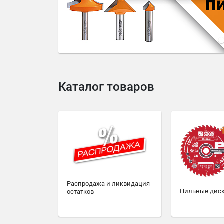
4
5
6
7
8
9
10
Каталог товаров
Распродажа и ликвидация
Пильные дис
остатков