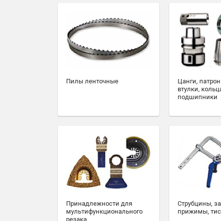
Пилы ленточные
Цанги, патрон
втулки, кольц
подшипники
Принадлежности для
Струбцины, з
мультифункционального
прижимы, ти
резака