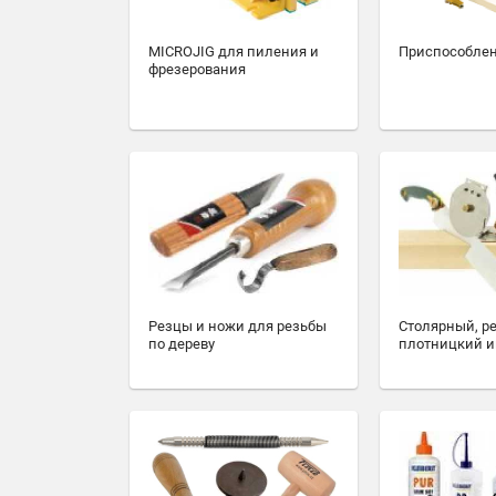
MICROJIG для пиления и
Приспособлен
фрезерования
Резцы и ножи для резьбы
Столярный, р
по дереву
плотницкий и