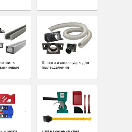
ие шины,
Шланги и аксессуары для
юминиевые
пылеудаления
и и резка
Для нанесения клея