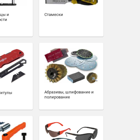
зцы и
Стамески
ости
Абразивы, шлифование и
титулы
полирование