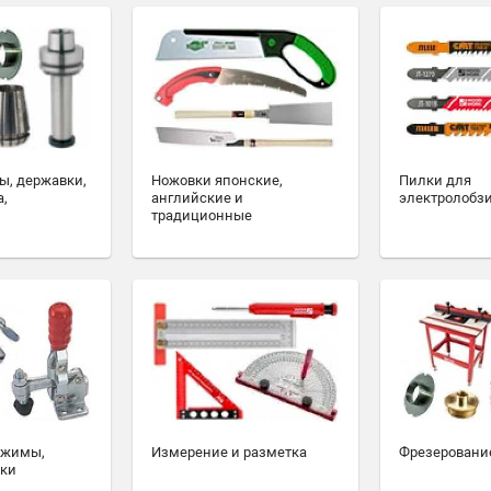
ы, державки,
Ножовки японские,
Пилки для
а,
английские и
электролобз
традиционные
ажимы,
Измерение и разметка
Фрезеровани
ски