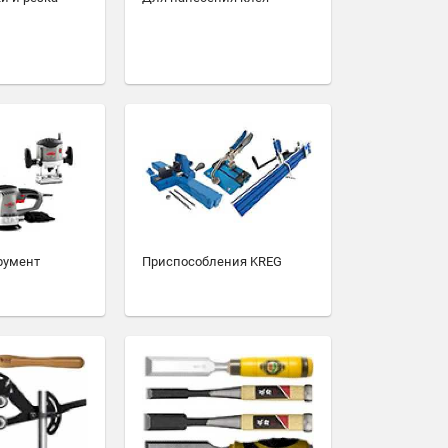
румент
Приспособления KREG