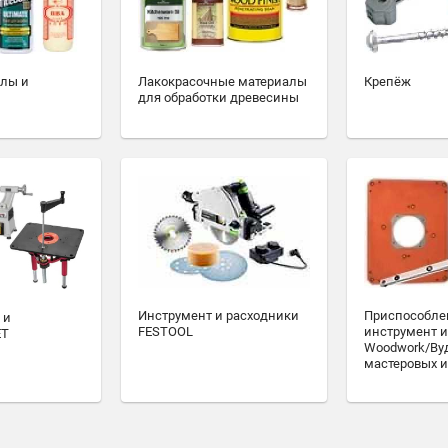
алы и
Лакокрасочные материалы
Крепёж
для обработки древесины
Инструмент и расходники
Приспособле
 и
FESTOOL
инструмент и
ET
Woodwork/Ву
мастеровых и