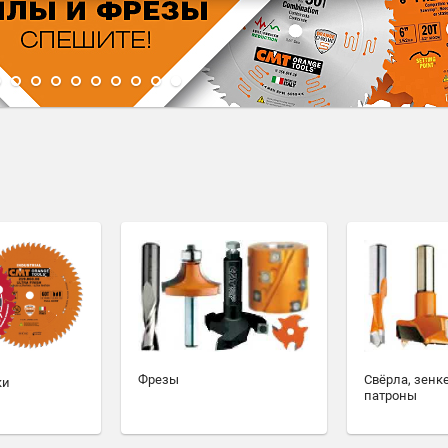
1
2
3
4
5
6
7
8
9
10
Фрезы
Свёрла, зенк
ки
патроны