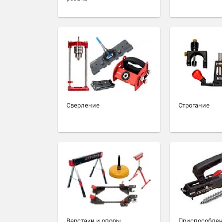
Сверление
Строгание
Верстаки и опоры
Приспособлен