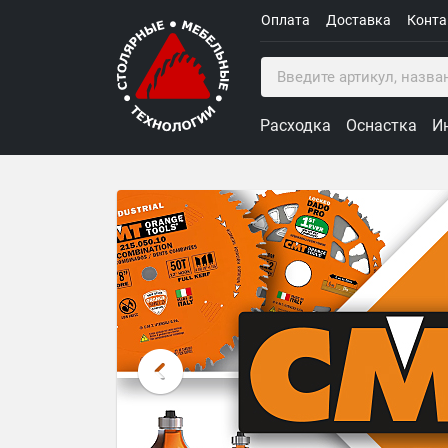
Оплата
Доставка
Конт
Расходка
Оснастка
И
Столярные Мебельные Техн