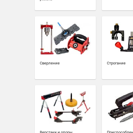
Сверление
Строгание
Верстаки и опоры
Приспособлен