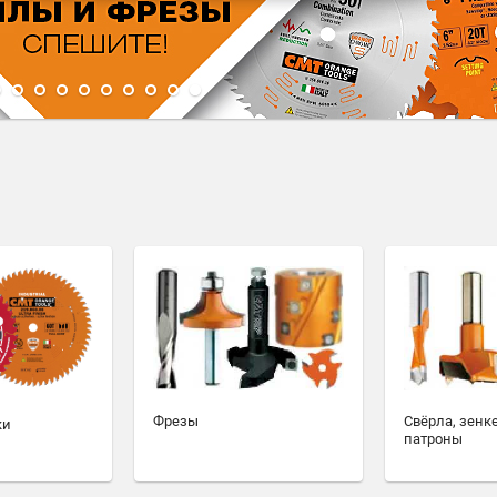
1
2
3
4
5
6
7
8
9
10
Фрезы
Свёрла, зенк
ки
патроны