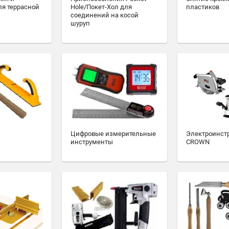
ля террасной
Hole/Покет-Хол для
пластиков
соединений на косой
шуруп
Цифровые измерительные
Электроинст
инструменты
CROWN