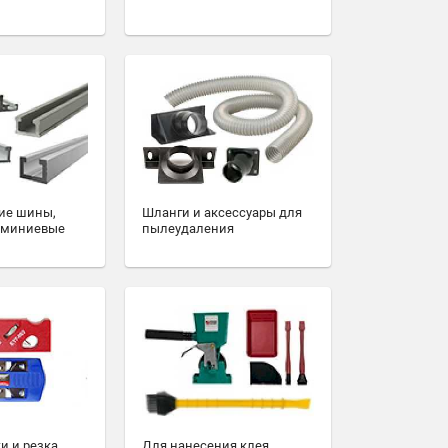
ие шины,
Шланги и аксессуары для
юминиевые
пылеудаления
и и резка
Для нанесения клея