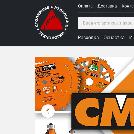
Оплата
Доставка
Конт
Расходка
Оснастка
И
Столярные Мебельные Техн