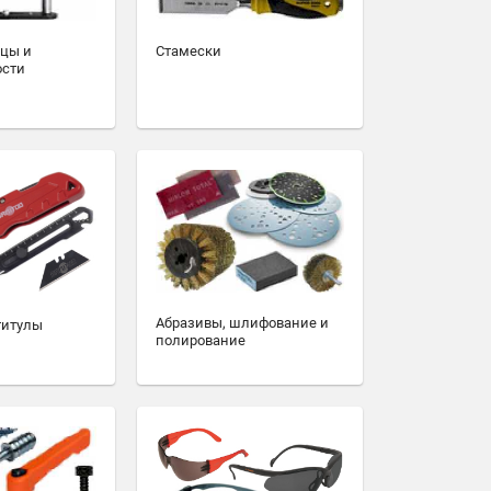
зцы и
Стамески
ости
Абразивы, шлифование и
титулы
полирование