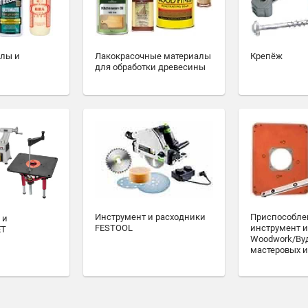
алы и
Лакокрасочные материалы
Крепёж
для обработки древесины
Инструмент и расходники
Приспособле
 и
FESTOOL
инструмент и
ET
Woodwork/Ву
мастеровых и