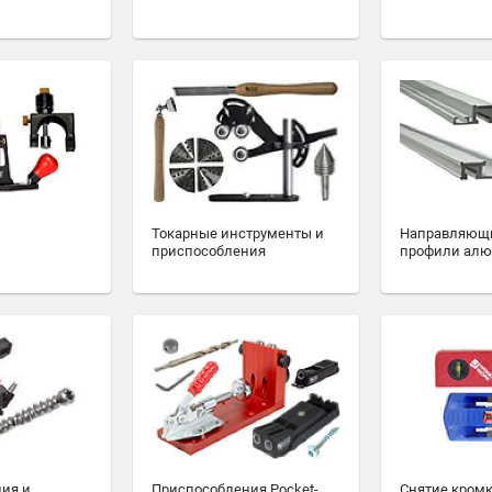
Токарные инструменты и
Направляющ
приспособления
профили ал
ия и
Приспособления Pocket-
Снятие кромк