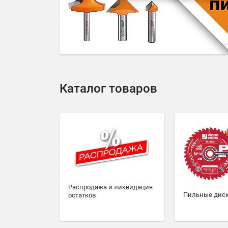
4
5
6
7
8
9
10
Каталог товаров
Распродажа и ликвидация
Пильные дис
остатков