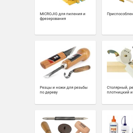
MICROJIG для пиления и
Приспособлен
фрезерования
Резцы и ножи для резьбы
Столярный, р
по дереву
плотницкий и