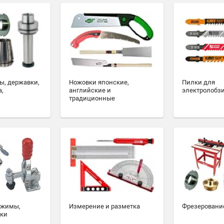
ы, державки,
Ножовки японские,
Пилки для
а,
английские и
электролобз
традиционные
ажимы,
Измерение и разметка
Фрезеровани
ски