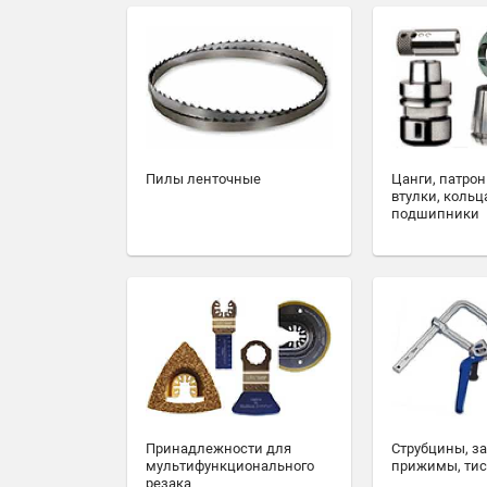
Пилы ленточные
Цанги, патрон
втулки, кольц
подшипники
Принадлежности для
Струбцины, з
мультифункционального
прижимы, ти
резака