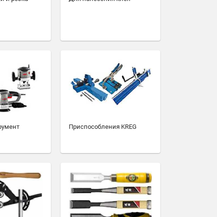
румент
Приспособления KREG