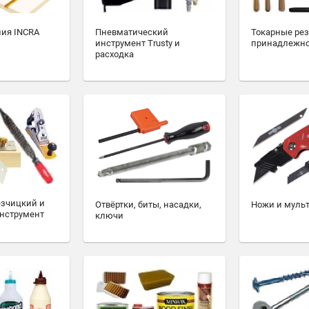
ия INCRA
Пневматический
Токарные ре
инструмент Trusty и
принадлежн
расходка
езчицкий и
Отвёртки, биты, насадки,
Ножи и муль
нструмент
ключи