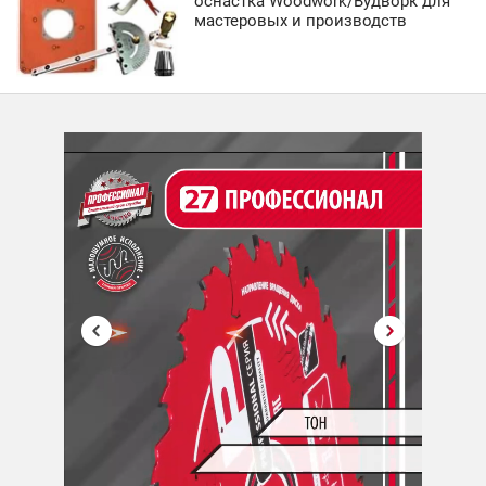
оснастка Woodwork/Вудворк для
мастеровых и производств