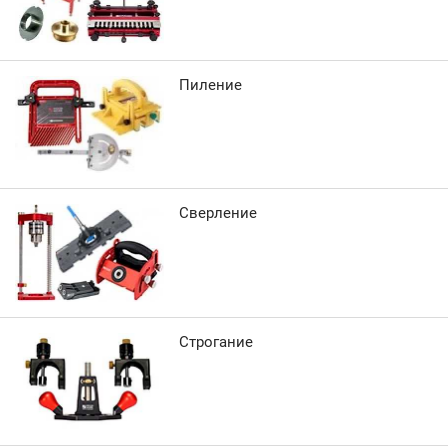
Пиление
Сверление
Строгание