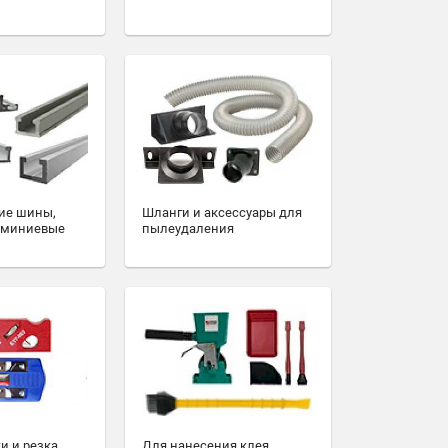
ие шины,
Шланги и аксессуары для
юминиевые
пылеудаления
и и резка
Для нанесения клея