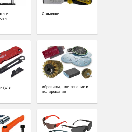
зцы и
Стамески
ости
Абразивы, шлифование и
титулы
полирование