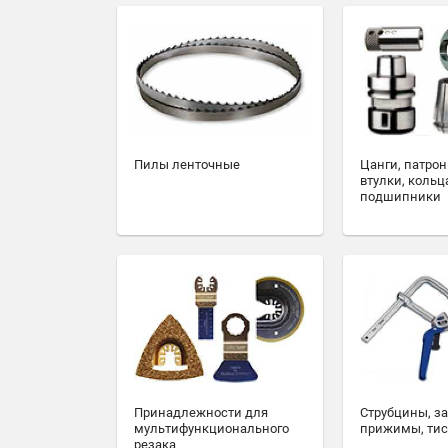
Пилы ленточные
Цанги, патрон
втулки, кольц
подшипники
Принадлежности для
Струбцины, з
мультифункционального
прижимы, ти
резака