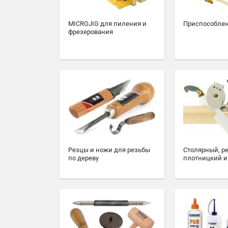
MICROJIG для пиления и
Приспособлен
фрезерования
Резцы и ножи для резьбы
Столярный, р
по дереву
плотницкий и