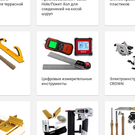
ля террасной
Hole/Покет-Хол для
пластиков
соединений на косой
шуруп
Цифровые измерительные
Электроинст
инструменты
CROWN