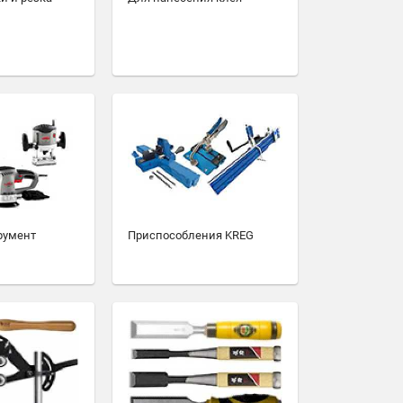
румент
Приспособления KREG