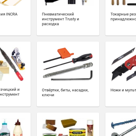
ия INCRA
Пневматический
Токарные ре
инструмент Trusty и
принадлежн
расходка
езчицкий и
Отвёртки, биты, насадки,
Ножи и муль
нструмент
ключи