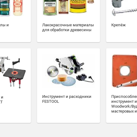
алы и
Лакокрасочные материалы
Крепёж
для обработки древесины
Инструмент и расходники
Приспособле
 и
FESTOOL
инструмент и
ET
Woodwork/Ву
мастеровых и