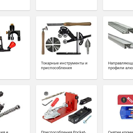
Токарные инструменты и
Направляющ
приспособления
профили ал
ия и
Приспособления Pocket-
Снятие кромк