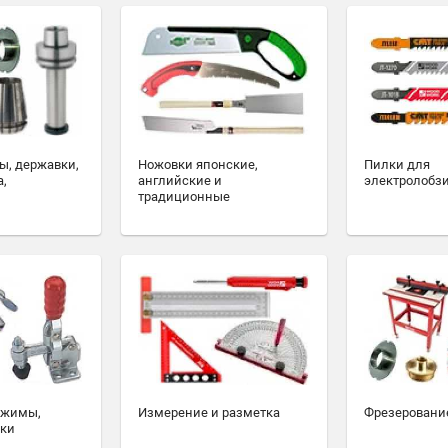
ы, державки,
Ножовки японские,
Пилки для
а,
английские и
электролобз
традиционные
ажимы,
Измерение и разметка
Фрезеровани
ски