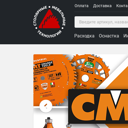
Оплата
Доставка
Конт
Расходка
Оснастка
И
Столярные Мебельные Техн