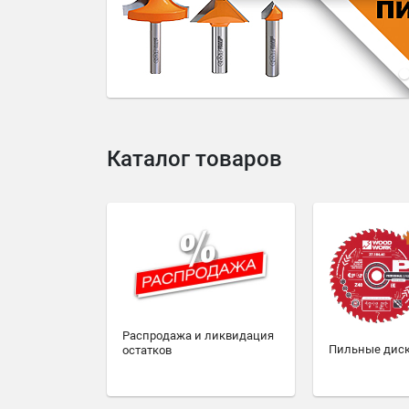
4
5
6
7
8
9
10
Каталог товаров
Распродажа и ликвидация
Пильные дис
остатков