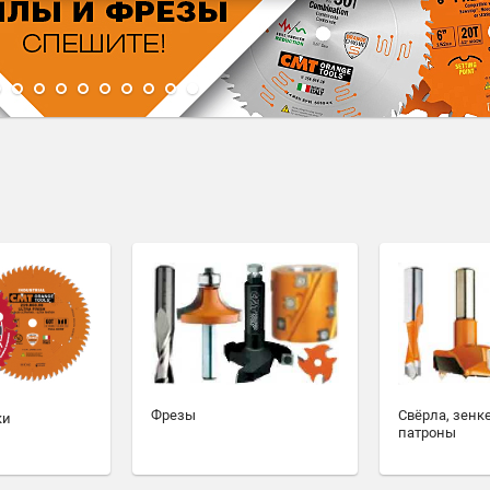
1
2
3
4
5
6
7
8
9
10
Фрезы
Свёрла, зенк
ки
патроны