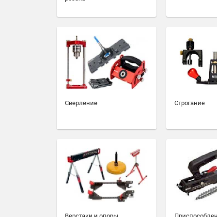
Сверление
Строгание
Верстаки и опоры
Приспособлен